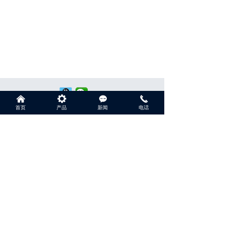
낀
끶
끁
끅
首页
产品
新闻
电话
010-51095905
服务热线：
版权所有：北京龙典电子设备有限公司
京ICP备：
0000000号
技术支持：云梦网络
本网站由阿里云提供云计算及安全服务